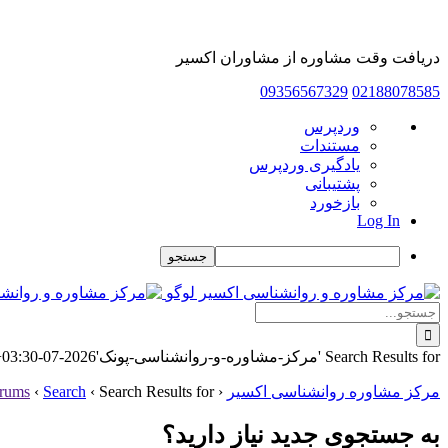
دریافت وقت مشاوره از مشاوران اکسیر
09356567329
02188078585
درباره
وردپرس
وردپرس
مستندات
یادگیری وردپرس
پشتیبانی
بازخورد
Log In
جستجو
Skip
to
جستجو
content
برای:
Search Results for 'مرکز-مشاوره-و-روانشناسی-پونک'
2026-07-28T07:21:30+03:30
مرکز مشاوره روانشناسی اکسیر
‹
Search Results for 'مرکز-مشاوره-و-روانشناسی-پونک'
‹
Search
‹
rums
به جستجوی جديد نياز داريد؟