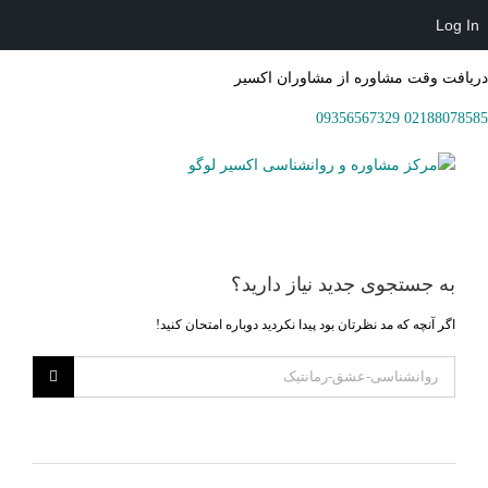
Log In
دریافت وقت مشاوره از مشاوران اکسیر
09356567329
02188078585
Ski
t
conten
به جستجوی جديد نياز داريد؟
اگر آنچه که مد نظرتان بود پیدا نکردید دوباره امتحان کنید!