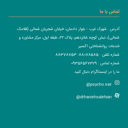
تماس با ما
آدرس : شهرک غرب – بلوار دادمان، خیابان شجریان شمالی (فلامک
شمالی)، نبش کوچه شانزدهم، پلاک ۲۲، طبقه اول، مرکز مشاوره و
خدمات روانشناختی اکسیر
شماره تلفن : 88078585- 88378753
شماره تماس : 09356567329
ما را در اینستاگرام دنبال کنید
psycho.exir@
drhaniehsalehian@