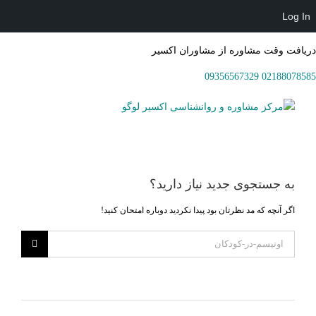
Log In
دریافت وقت مشاوره از مشاوران اکسیر
09356567329
02188078585
Ski
t
conten
به جستجوی جديد نياز داريد؟
اگر آنچه که مد نظرتان بود پیدا نکردید دوباره امتحان کنید!