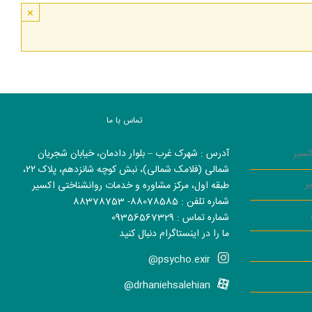
×
تماس با ما
کسیر
آدرس : شهرک غرب – بلوار دادمان، خیابان شجریان
شمالی (فلامک شمالی)، نبش کوچه شانزدهم، پلاک ۲۲،
ر
طبقه اول، مرکز مشاوره و خدمات روانشناختی اکسیر
شماره تلفن : 88078585- 88378753
شماره تماس : 09356567329
ما را در اینستاگرام دنبال کنید
psycho.exir@
drhaniehsalehian@