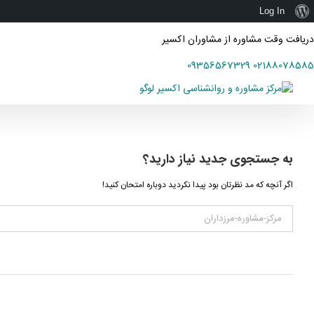
درباره
Log In
وردپرس
دریافت وقت مشاوره از مشاوران اکسیر
09356567329
02188078585
Ski
t
conten
به جستجوی جديد نياز داريد؟
اگر آنچه که مد نظرتان بود پیدا نکردید دوباره امتحان کنید!