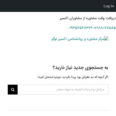
Log In
دریافت وقت مشاوره از مشاوران اکسیر
09356567329
02188078585
Ski
t
conten
به جستجوی جديد نياز داريد؟
اگر آنچه که مد نظرتان بود پیدا نکردید دوباره امتحان کنید!