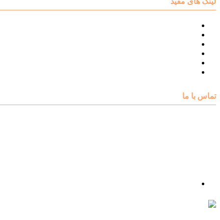
لینک های مفید
نقشه سایت مرکز مشاوره اکسیر
درباره مرکز مشاوره اکسیر
تست های روانشناسی
مقالات روانشناسی
تماس با اکسیر
گالری فیلم
تماس با ما
آدرس : شهرک غرب – بلوار دادمان، خیابان شجریان شمالی (فلامک شمالی)، نبش کوچه شانزدهم، پلاک ۲۲، 
شماره تلفن : 88078585- 88378753
شماره تماس : 09356567329
ما را در اینستاگرام دنبال کنید
psycho.exir@