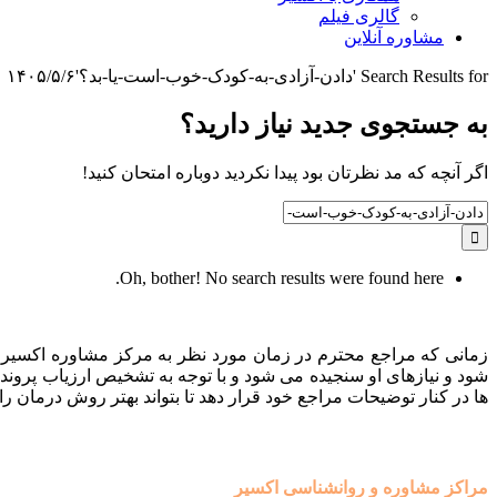
گالری فیلم
مشاوره آنلاین
Search Results for 'دادن-آزادی-به-کودک-خوب-است-یا-بد؟'
۱۴۰۵/۵/۶ ۳:۵۱:۳۰
به جستجوی جديد نياز داريد؟
اگر آنچه که مد نظرتان بود پیدا نکردید دوباره امتحان کنید!
Search
for:
Oh, bother! No search results were found here.
زمانی که مراجع محترم در زمان مورد نظر به مرکز مشاوره اکسیر م
شود و نیازهای او سنجیده می شود و با توجه به تشخیص ارزیاب پروند
ها در کنار توضیحات مراجع خود قرار دهد تا بتواند بهتر روش درمان را 
مراکز مشاوره و روانشناسی اکسیر