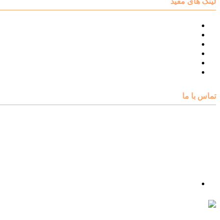
لینک های مفید
نقشه سایت مرکز مشاوره اکسیر
درباره مرکز مشاوره اکسیر
تست های روانشناسی
مقالات روانشناسی
تماس با اکسیر
گالری فیلم
تماس با ما
آدرس : شهرک غرب – بلوار دادمان، خیابان شجریان شمالی (فلامک شمالی)، نبش کوچه شانزدهم، پلاک ۲۲، 
شماره تلفن : 88078585- 88378753
شماره تماس : 09356567329
ما را در اینستاگرام دنبال کنید
psycho.exir@