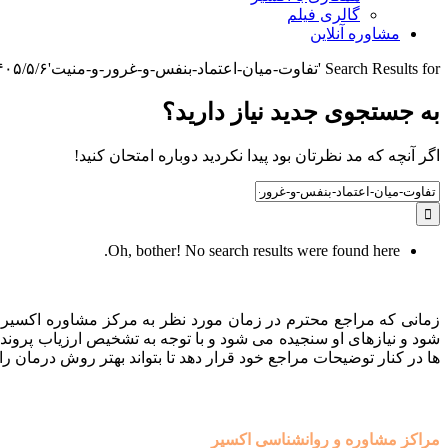
گالری فیلم
مشاوره آنلاین
Search Results for 'تفاوت-میان-اعتماد-بنفس-و-غرور-و-منیت'
۵/۵/۶ ۳:۵۱:۳۰
به جستجوی جديد نياز داريد؟
اگر آنچه که مد نظرتان بود پیدا نکردید دوباره امتحان کنید!
Search
for:
Oh, bother! No search results were found here.
زمانی که مراجع محترم در زمان مورد نظر به مرکز مشاوره اکسیر م
شود و نیازهای او سنجیده می شود و با توجه به تشخیص ارزیاب پروند
ها در کنار توضیحات مراجع خود قرار دهد تا بتواند بهتر روش درمان را 
مراکز مشاوره و روانشناسی اکسیر