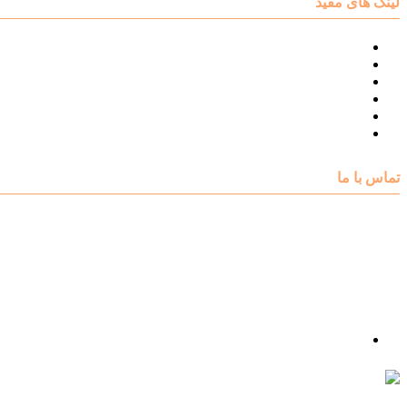
لینک های مفید
نقشه سایت مرکز مشاوره اکسیر
درباره مرکز مشاوره اکسیر
تست های روانشناسی
مقالات روانشناسی
تماس با اکسیر
گالری فیلم
تماس با ما
آدرس : شهرک غرب – بلوار دادمان، خیابان شجریان شمالی (فلامک شمالی)، نبش کوچه شانزدهم، پلاک ۲۲، 
شماره تلفن : 88078585- 88378753
شماره تماس : 09356567329
ما را در اینستاگرام دنبال کنید
psycho.exir@