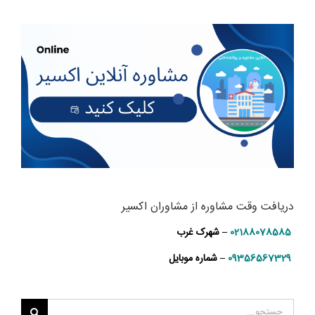
دریافت وقت مشاوره از مشاوران اکسیر
02188078585
– شهرک غرب
09356567329
– شماره موبایل
جستجو