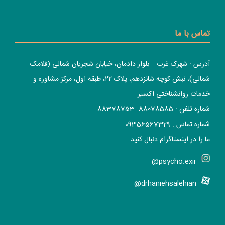
تماس با ما
آدرس : شهرک غرب – بلوار دادمان، خیابان شجریان شمالی (فلامک
شمالی)، نبش کوچه شانزدهم، پلاک ۲۲، طبقه اول، مرکز مشاوره و
خدمات روانشناختی اکسیر
شماره تلفن : 88078585- 88378753
شماره تماس : 09356567329
ما را در اینستاگرام دنبال کنید
psycho.exir@
drhaniehsalehian@