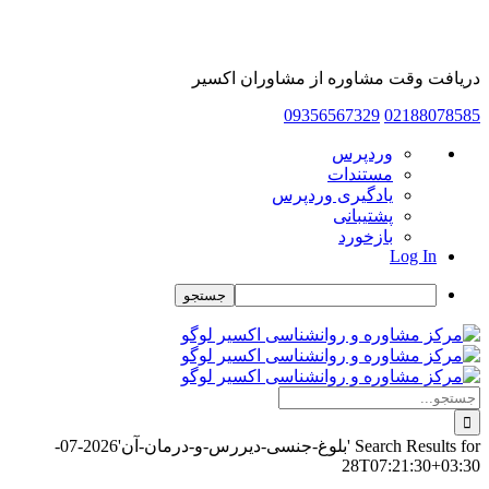
دریافت وقت مشاوره از مشاوران اکسیر
09356567329
02188078585
درباره
وردپرس
وردپرس
مستندات
یادگیری وردپرس
پشتیبانی
بازخورد
Log In
جستجو
Skip
to
content
جستجو
برای:
Search Results for 'بلوغ-جنسی-دیررس-و-درمان-آن'
2026-07-
28T07:21:30+03:30