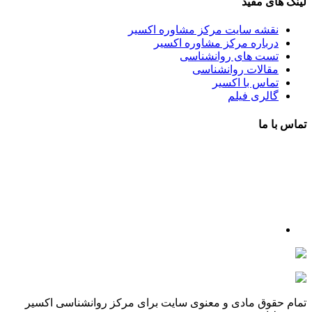
لینک های مفید
نقشه سایت مرکز مشاوره اکسیر
درباره مرکز مشاوره اکسیر
تست های روانشناسی
مقالات روانشناسی
تماس با اکسیر
گالری فیلم
تماس با ما
آدرس : شهرک غرب – بلوار دادمان، خیابان شجریان شمالی (فلامک
شمالی)، نبش کوچه شانزدهم، پلاک ۲۲، طبقه اول، مرکز مشاوره و
خدمات روانشناختی اکسیر
شماره تلفن : 88078585- 88378753
شماره تماس : 09356567329
ما را در اینستاگرام دنبال کنید
psycho.exir@
drhaniehsalehian@
تمام حقوق مادی و معنوی سایت برای مرکز روانشناسی اکسیر