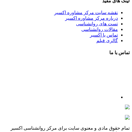
لینک های مفید
نقشه سایت مرکز مشاوره اکسیر
درباره مرکز مشاوره اکسیر
تست های روانشناسی
مقالات روانشناسی
تماس با اکسیر
گالری فیلم
تماس با ما
آدرس : شهرک غرب – بلوار دادمان، خیابان شجریان شمالی (فلامک
شمالی)، نبش کوچه شانزدهم، پلاک ۲۲، طبقه اول، مرکز مشاوره و
خدمات روانشناختی اکسیر
شماره تلفن : 88078585- 88378753
شماره تماس : 09356567329
ما را در اینستاگرام دنبال کنید
psycho.exir@
drhaniehsalehian@
تمام حقوق مادی و معنوی سایت برای مرکز روانشناسی اکسیر