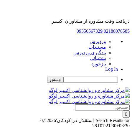
دریافت وقت مشاوره از مشاوران اکسیر
09356567329
02188078585
درباره
وردپرس
وردپرس
مستندات
یادگیری وردپرس
پشتیبانی
بازخورد
Log In
جستجو
Skip
to
content
جستجو
برای:
Search Results for 'استقلال-در-کودکان'
2026-07-
28T07:21:30+03:30