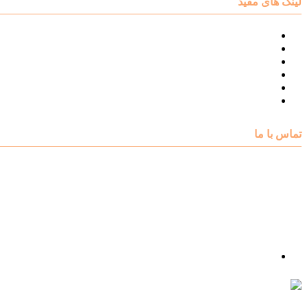
لینک های مفید
نقشه سایت مرکز مشاوره اکسیر
درباره مرکز مشاوره اکسیر
تست های روانشناسی
مقالات روانشناسی
تماس با اکسیر
گالری فیلم
تماس با ما
آدرس : شهرک غرب – بلوار دادمان، خیابان شجریان شمالی (فلامک شمالی)، نبش کوچه شانزدهم، پلاک ۲۲، 
شماره تلفن : 88078585- 88378753
شماره تماس : 09356567329
ما را در اینستاگرام دنبال کنید
psycho.exir@