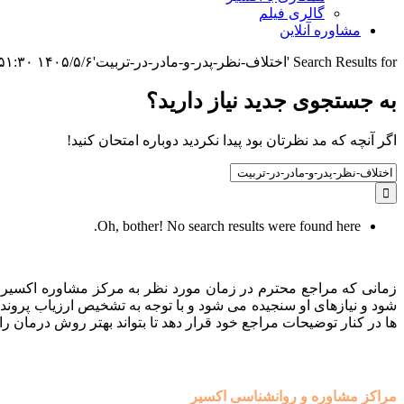
گالری فیلم
مشاوره آنلاین
Search Results for 'اختلاف-نظر-پدر-و-مادر-در-تربیت'
۱۴۰۵/۵/۶ ۳:۵۱:۳۰
به جستجوی جديد نياز داريد؟
اگر آنچه که مد نظرتان بود پیدا نکردید دوباره امتحان کنید!
Search
for:
Oh, bother! No search results were found here.
زمانی که مراجع محترم در زمان مورد نظر به مرکز مشاوره اکسیر م
شود و نیازهای او سنجیده می شود و با توجه به تشخیص ارزیاب پروند
ها در کنار توضیحات مراجع خود قرار دهد تا بتواند بهتر روش درمان را 
مراکز مشاوره و روانشناسی اکسیر