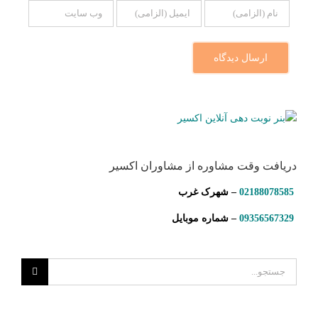
دریافت وقت مشاوره از مشاوران اکسیر
02188078585
– شهرک غرب
09356567329
– شماره موبایل
جستجو
برای: