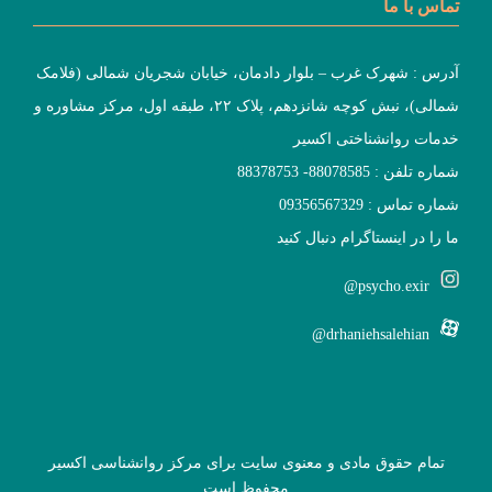
تماس با ما
آدرس : شهرک غرب – بلوار دادمان، خیابان شجریان شمالی (فلامک
شمالی)، نبش کوچه شانزدهم، پلاک ۲۲، طبقه اول، مرکز مشاوره و
خدمات روانشناختی اکسیر
شماره تلفن : 88078585- 88378753
شماره تماس : 09356567329
ما را در اینستاگرام دنبال کنید
psycho.exir@
drhaniehsalehian@
تمام حقوق مادی و معنوی سایت برای مرکز روانشناسی اکسیر
محفوظ است