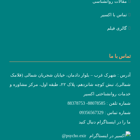
مقالات روانشناسی
تماس با اکسیر
گالری فیلم
تماس با ما
آدرس : شهرک غرب – بلوار دادمان، خیابان شجریان شمالی (فلامک
شمالی)، نبش کوچه شانزدهم، پلاک ۲۲، طبقه اول، مرکز مشاوره و
خدمات روانشناختی اکسیر
شماره تلفن : 88078585- 88378753
شماره تماس : 09356567329
ما را در اینستاگرام دنبال کنید
psycho.exir@