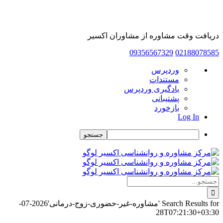
دریافت وقت مشاوره از مشاوران اکسیر
09356567329
02188078585
درباره
وردپرس
وردپرس
مستندات
یادگیری وردپرس
پشتیبانی
بازخورد
Log In
جستجو
Skip
to
content
جستجو
برای:
Search Results for 'مشاوره-غیر-حضوری-زوج-درمانی'
2026-07-
28T07:21:30+03:30