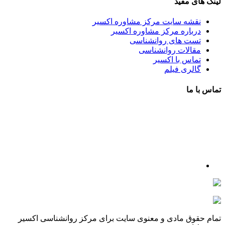
لینک های مفید
نقشه سایت مرکز مشاوره اکسیر
درباره مرکز مشاوره اکسیر
تست های روانشناسی
مقالات روانشناسی
تماس با اکسیر
گالری فیلم
تماس با ما
آدرس : شهرک غرب – بلوار دادمان، خیابان شجریان شمالی (فلامک
شمالی)، نبش کوچه شانزدهم، پلاک ۲۲، طبقه اول، مرکز مشاوره و
خدمات روانشناختی اکسیر
شماره تلفن : 88078585- 88378753
شماره تماس : 09356567329
ما را در اینستاگرام دنبال کنید
psycho.exir@
drhaniehsalehian@
تمام حقوق مادی و معنوی سایت برای مرکز روانشناسی اکسیر