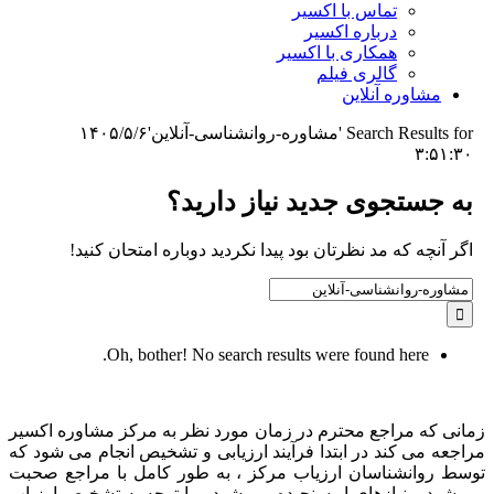
تماس با اکسیر
درباره اکسیر
همکاری با اکسیر
گالری فیلم
مشاوره آنلاین
Search Results for 'مشاوره-روانشناسی-آنلاین'
۱۴۰۵/۵/۶
۳:۵۱:۳۰
به جستجوی جديد نياز داريد؟
اگر آنچه که مد نظرتان بود پیدا نکردید دوباره امتحان کنید!
Search
for:
Oh, bother! No search results were found here.
زمانی که مراجع محترم در زمان مورد نظر به مرکز مشاوره اکسیر
مراجعه می کند در ابتدا فرآیند ارزیابی و تشخیص انجام می شود که
توسط روانشناسان ارزیاب مرکز ، به طور کامل با مراجع صحبت
می شود و نیازهای او سنجیده می شود و با توجه به تشخیص ارزیاب