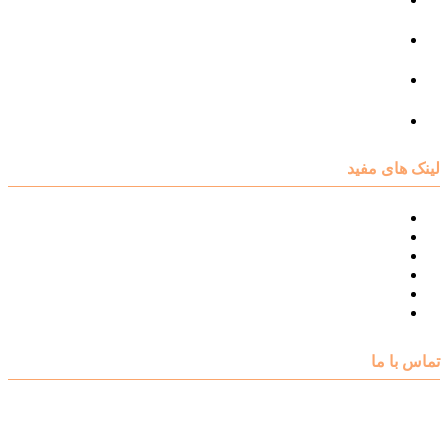
مرکز مشاوره فردی
مرکز مشاوره ازدواج و طلاق
تست روانشناسی
لینک های مفید
نقشه سایت مرکز مشاوره اکسیر
درباره مرکز مشاوره اکسیر
تست های روانشناسی
مقالات روانشناسی
تماس با اکسیر
گالری فیلم
تماس با ما
آدرس : شهرک غرب – بلوار دادمان، خیابان شجریان شمالی (فلامک