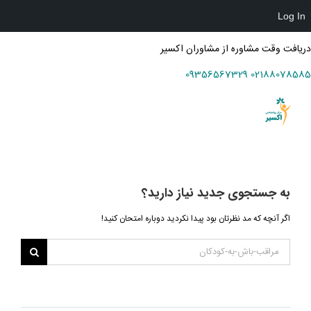
Log In
دریافت وقت مشاوره از مشاوران اکسیر
09356567329
02188078585
Ski
t
conten
به جستجوی جديد نياز داريد؟
اگر آنچه که مد نظرتان بود پیدا نکردید دوباره امتحان کنید!