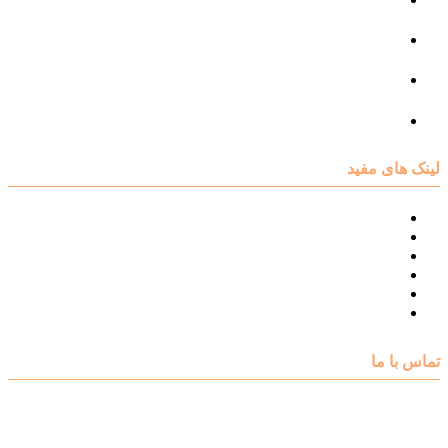
مرکز مشاوره فردی
مرکز مشاوره ازدواج و طلاق
تست روانشناسی
لینک های مفید
نقشه سایت مرکز مشاوره اکسیر
درباره مرکز مشاوره اکسیر
تست های روانشناسی
مقالات روانشناسی
تماس با اکسیر
گالری فیلم
تماس با ما
آدرس : شهرک غرب – بلوار دادمان، خیابان شجریان شمالی (فلامک