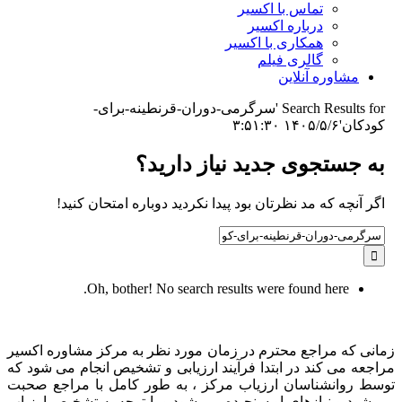
تماس با اکسیر
درباره اکسیر
همکاری با اکسیر
گالری فیلم
مشاوره آنلاین
Search Results for 'سرگرمی-دوران-قرنطینه-برای-
کودکان'
۱۴۰۵/۵/۶ ۳:۵۱:۳۰
به جستجوی جديد نياز داريد؟
اگر آنچه که مد نظرتان بود پیدا نکردید دوباره امتحان کنید!
Search
for:
Oh, bother! No search results were found here.
زمانی که مراجع محترم در زمان مورد نظر به مرکز مشاوره اکسیر
مراجعه می کند در ابتدا فرآیند ارزیابی و تشخیص انجام می شود که
توسط روانشناسان ارزیاب مرکز ، به طور کامل با مراجع صحبت
می شود و نیازهای او سنجیده می شود و با توجه به تشخیص ارزیاب