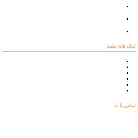
مرکز مشاوره فردی
مرکز مشاوره ازدواج و طلاق
تست روانشناسی
لینک های مفید
نقشه سایت مرکز مشاوره اکسیر
درباره مرکز مشاوره اکسیر
تست های روانشناسی
مقالات روانشناسی
تماس با اکسیر
گالری فیلم
تماس با ما
آدرس : شهرک غرب – بلوار دادمان، خیابان شجریان شمالی (فلامک
شمالی)، نبش کوچه شانزدهم، پلاک ۲۲، طبقه اول، مرکز مشاوره و