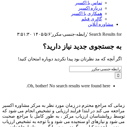
تماس با اکسیر
درباره اکسیر
همکاری با اکسیر
گالری فیلم
مشاوره آنلاین
Search Results for 'رابطه-جنسی-مکرر'
۱۴۰۵/۵/۶ ۳:۵۱:۳۰
به جستجوی جديد نياز داريد؟
اگر آنچه که مد نظرتان بود پیدا نکردید دوباره امتحان کنید!
Search
for:
Oh, bother! No search results were found here.
زمانی که مراجع محترم در زمان مورد نظر به مرکز مشاوره اکسیر
مراجعه می کند در ابتدا فرآیند ارزیابی و تشخیص انجام می شود که
توسط روانشناسان ارزیاب مرکز ، به طور کامل با مراجع صحبت
می شود و نیازهای او سنجیده می شود و با توجه به تشخیص ارزیاب
پرونده مراجع تشکیل می گردد و به درمانگر مربوطه ارجاع داده می