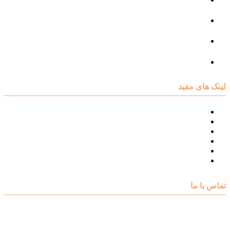
مرکز مشاوره فردی
مرکز مشاوره ازدواج و طلاق
تست روانشناسی
لینک های مفید
نقشه سایت مرکز مشاوره اکسیر
درباره مرکز مشاوره اکسیر
تست های روانشناسی
مقالات روانشناسی
تماس با اکسیر
گالری فیلم
تماس با ما
آدرس : شهرک غرب – بلوار دادمان، خیابان شجریان شمالی (فلامک