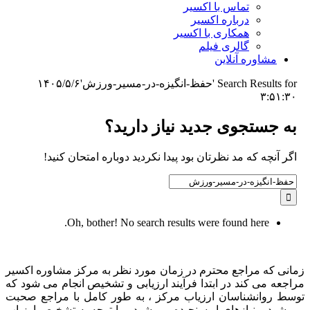
تماس با اکسیر
درباره اکسیر
همکاری با اکسیر
گالری فیلم
مشاوره آنلاین
Search Results for 'حفظ-انگیزه-در-مسیر-ورزش'
۱۴۰۵/۵/۶
۳:۵۱:۳۰
به جستجوی جديد نياز داريد؟
اگر آنچه که مد نظرتان بود پیدا نکردید دوباره امتحان کنید!
Search
for:
Oh, bother! No search results were found here.
زمانی که مراجع محترم در زمان مورد نظر به مرکز مشاوره اکسیر
مراجعه می کند در ابتدا فرآیند ارزیابی و تشخیص انجام می شود که
توسط روانشناسان ارزیاب مرکز ، به طور کامل با مراجع صحبت
می شود و نیازهای او سنجیده می شود و با توجه به تشخیص ارزیاب