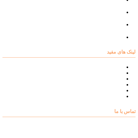
مرکز مشاوره فردی
مرکز مشاوره ازدواج و طلاق
تست روانشناسی
لینک های مفید
نقشه سایت مرکز مشاوره اکسیر
درباره مرکز مشاوره اکسیر
تست های روانشناسی
مقالات روانشناسی
تماس با اکسیر
گالری فیلم
تماس با ما
آدرس : شهرک غرب – بلوار دادمان، خیابان شجریان شمالی (فلامک