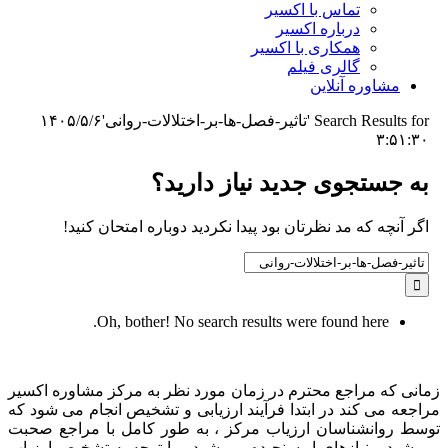
تماس با اکسیر
درباره اکسیر
همکاری با اکسیر
گالری فیلم
مشاوره آنلاین
Search Results for 'تاثیر-فصل-ها-بر-اختلالات-روانی'
۱۴۰۵/۵/۶
۳:۵۱:۳۰
به جستجوی جديد نياز داريد؟
اگر آنچه که مد نظرتان بود پیدا نکردید دوباره امتحان کنید!
Search
for:
Oh, bother! No search results were found here.
زمانی که مراجع محترم در زمان مورد نظر به مرکز مشاوره اکسیر
مراجعه می کند در ابتدا فرآیند ارزیابی و تشخیص انجام می شود که
توسط روانشناسان ارزیاب مرکز ، به طور کامل با مراجع صحبت
می شود و نیازهای او سنجیده می شود و با توجه به تشخیص ارزیاب