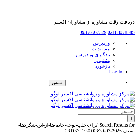
دریافت وقت مشاوره از مشاوران اکسیر
09356567329
02188078585
درباره
وردپرس
وردپرس
مستندات
یادگیری وردپرس
پشتیبانی
بازخورد
Log In
جستجو
Skip
to
content
جستجو
برای:
Search Results for 'برای-جلب-توجه-خانم-ها-از-این-شگردها-
استف'
2026-07-28T07:21:30+03:30