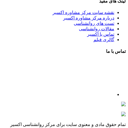
لینک های مفید
نقشه سایت مرکز مشاوره اکسیر
درباره مرکز مشاوره اکسیر
تست های روانشناسی
مقالات روانشناسی
تماس با اکسیر
گالری فیلم
تماس با ما
آدرس : شهرک غرب – بلوار دادمان، خیابان شجریان شمالی (فلامک
شمالی)، نبش کوچه شانزدهم، پلاک ۲۲، طبقه اول، مرکز مشاوره و
خدمات روانشناختی اکسیر
شماره تلفن : 88078585- 88378753
شماره تماس : 09356567329
ما را در اینستاگرام دنبال کنید
psycho.exir@
drhaniehsalehian@
تمام حقوق مادی و معنوی سایت برای مرکز روانشناسی اکسیر