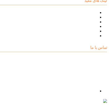
لینک های مفید
نقشه سایت مرکز مشاوره اکسیر
درباره مرکز مشاوره اکسیر
تست های روانشناسی
مقالات روانشناسی
تماس با اکسیر
گالری فیلم
تماس با ما
آدرس : شهرک غرب – بلوار دادمان، خیابان شجریان شمالی (فلامک شمالی)، نبش کوچه شانزدهم، پلاک ۲۲، 
شماره تلفن : 88078585- 88378753
شماره تماس : 09356567329
ما را در اینستاگرام دنبال کنید
psycho.exir@