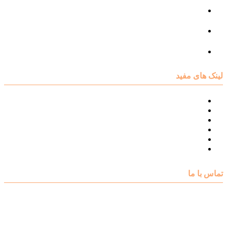
مرکز مشاوره فردی
مرکز مشاوره ازدواج و طلاق
تست روانشناسی
لینک های مفید
نقشه سایت مرکز مشاوره اکسیر
درباره مرکز مشاوره اکسیر
تست های روانشناسی
مقالات روانشناسی
تماس با اکسیر
گالری فیلم
تماس با ما
آدرس : شهرک غرب – بلوار دادمان، خیابان شجریان شمالی (فلامک
شمالی)، نبش کوچه شانزدهم، پلاک ۲۲، طبقه اول، مرکز مشاوره و