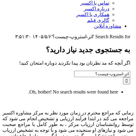
تماس با اکسیر
درباره اکسیر
همکاری با اکسیر
گالری فیلم
مشاوره آنلاین
Search Results for 'اثر-استروپ-چیست؟'
۱۴۰۵/۵/۶ ۳:۵۱:۳۰
به جستجوی جديد نياز داريد؟
اگر آنچه که مد نظرتان بود پیدا نکردید دوباره امتحان کنید!
Search
for:
Oh, bother! No search results were found here.
زمانی که مراجع محترم در زمان مورد نظر به مرکز مشاوره اکسیر
مراجعه می کند در ابتدا فرآیند ارزیابی و تشخیص انجام می شود که
توسط روانشناسان ارزیاب مرکز ، به طور کامل با مراجع صحبت
می شود و نیازهای او سنجیده می شود و با توجه به تشخیص ارزیاب
پرونده مراجع تشکیل می گردد و به درمانگر مربوطه ارجاع داده می