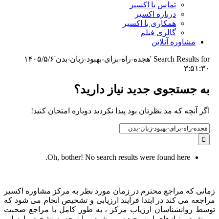
تماس با اکسیر
درباره اکسیر
همکاری با اکسیر
گالری فیلم
مشاوره آنلاین
Search Results for 'هجده-راه-برای-بهبود-زبان-بدن'
۱۴۰۵/۵/۶
۳:۵۱:۳۰
به جستجوی جديد نياز داريد؟
اگر آنچه که مد نظرتان بود پیدا نکردید دوباره امتحان کنید!
Search
for:
Oh, bother! No search results were found here.
زمانی که مراجع محترم در زمان مورد نظر به مرکز مشاوره اکسیر
مراجعه می کند در ابتدا فرآیند ارزیابی و تشخیص انجام می شود که
توسط روانشناسان ارزیاب مرکز ، به طور کامل با مراجع صحبت
می شود و نیازهای او سنجیده می شود و با توجه به تشخیص ارزیاب