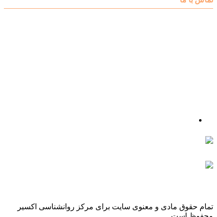
آدرس : شهرک غرب – بلوار دادمان، خیابان شجریان شمالی (فلامک
شمالی)، نبش کوچه شانزدهم، پلاک ۲۲، طبقه اول، مرکز مشاوره و
خدمات روانشناختی اکسیر
شماره تلفن : 88078585- 88378753
شماره تماس : 09356567329
ما را در اینستاگرام دنبال کنید
psycho.exir@
drhaniehsalehian@
تمام حقوق مادی و معنوی سایت برای مرکز روانشناسی اکسیر
محفوظ است