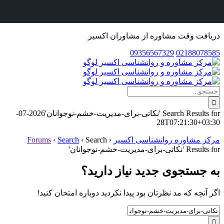
دریافت وقت مشاوره از مشاوران اکسیر
09356567329
02188078585
Skip
to
content
جستجو
برای:
Search Results for 'نکاتی-برای-مدیریت-خشم-نوجوانان'
2026-07-
28T07:21:30+03:30
مرکز مشاوره روانشناسی اکسیر
‹
Search
‹
Search
‹
Forums
Results for 'نکاتی-برای-مدیریت-خشم-نوجوانان'
به جستجوی جديد نياز داريد؟
اگر آنچه که مد نظرتان بود پیدا نکردید دوباره امتحان کنید!
Search
for: