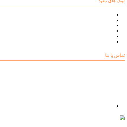
لینک های مفید
نقشه سایت مرکز مشاوره اکسیر
درباره مرکز مشاوره اکسیر
تست های روانشناسی
مقالات روانشناسی
تماس با اکسیر
گالری فیلم
تماس با ما
آدرس : شهرک غرب – بلوار دادمان، خیابان شجریان شمالی (فلامک شمالی)، نبش کوچه شانزدهم، پلاک ۲۲، 
شماره تلفن : 88078585- 88378753
شماره تماس : 09356567329
ما را در اینستاگرام دنبال کنید
psycho.exir@