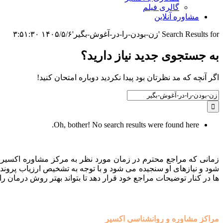
گالری فیلم
مشاوره آنلاین
Search Results for 'زن-بودن-را-در-آغوش-بگیر'
۱۴۰۵/۵/۶ ۳:۵۱:۳۰
به جستجوی جديد نياز داريد؟
اگر آنچه که مد نظرتان بود پیدا نکردید دوباره امتحان کنید!
Search
for:
Oh, bother! No search results were found here.
زمانی که مراجع محترم در زمان مورد نظر به مرکز مشاوره اکسیر م
شود و نیازهای او سنجیده می شود و با توجه به تشخیص ارزیاب پروند
ها در کنار توضیحات مراجع خود قرار دهد تا بتواند بهتر روش درمان را 
مراکز مشاوره و روانشناسی اکسیر