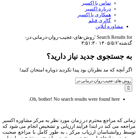
تماس با اکسیر
درباره اکسیر
همکاری با اکسیر
گالری فیلم
مشاوره آنلاین
Search Results for 'روش-های-عجیب-روان-درمانی-در-
گذشته'
۱۴۰۵/۵/۶ ۳:۵۱:۳۰
به جستجوی جديد نياز داريد؟
اگر آنچه که مد نظرتان بود پیدا نکردید دوباره امتحان کنید!
Search
for:
Oh, bother! No search results were found here.
زمانی که مراجع محترم در زمان مورد نظر به مرکز مشاوره اکسیر
مراجعه می کند در ابتدا فرآیند ارزیابی و تشخیص انجام می شود که
توسط روانشناسان ارزیاب مرکز ، به طور کامل با مراجع صحبت
می شود و نیازهای او سنجیده می شود و با توجه به تشخیص ارزیاب