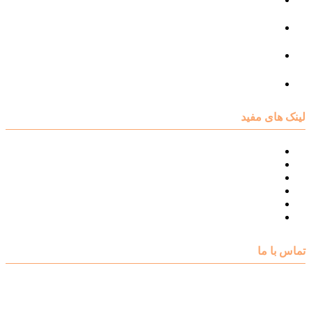
مرکز مشاوره فردی
مرکز مشاوره ازدواج و طلاق
تست روانشناسی
لینک های مفید
نقشه سایت مرکز مشاوره اکسیر
درباره مرکز مشاوره اکسیر
تست های روانشناسی
مقالات روانشناسی
تماس با اکسیر
گالری فیلم
تماس با ما
آدرس : شهرک غرب – بلوار دادمان، خیابان شجریان شمالی (فلامک