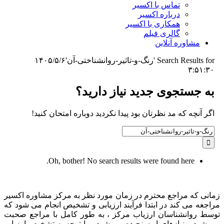
تماس با اکسیر
درباره اکسیر
همکاری با اکسیر
گالری فیلم
مشاوره آنلاین
Search Results for 'رنگ-و-تاثیر-روانشناختی-آن'
۱۴۰۵/۵/۶
۳:۵۱:۳۰
به جستجوی جديد نياز داريد؟
اگر آنچه که مد نظرتان بود پیدا نکردید دوباره امتحان کنید!
Search
for:
Oh, bother! No search results were found here.
زمانی که مراجع محترم در زمان مورد نظر به مرکز مشاوره اکسیر
مراجعه می کند در ابتدا فرآیند ارزیابی و تشخیص انجام می شود که
توسط روانشناسان ارزیاب مرکز ، به طور کامل با مراجع صحبت
می شود و نیازهای او سنجیده می شود و با توجه به تشخیص ارزیاب