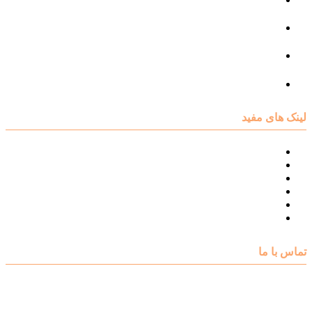
مرکز مشاوره فردی
مرکز مشاوره ازدواج و طلاق
تست روانشناسی
لینک های مفید
نقشه سایت مرکز مشاوره اکسیر
درباره مرکز مشاوره اکسیر
تست های روانشناسی
مقالات روانشناسی
تماس با اکسیر
گالری فیلم
تماس با ما
آدرس : شهرک غرب – بلوار دادمان، خیابان شجریان شمالی (فلامک