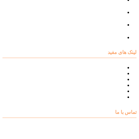
مرکز مشاوره فردی
مرکز مشاوره ازدواج و طلاق
تست روانشناسی
لینک های مفید
نقشه سایت مرکز مشاوره اکسیر
درباره مرکز مشاوره اکسیر
تست های روانشناسی
مقالات روانشناسی
تماس با اکسیر
گالری فیلم
تماس با ما
آدرس : شهرک غرب – بلوار دادمان، خیابان شجریان شمالی (فلامک