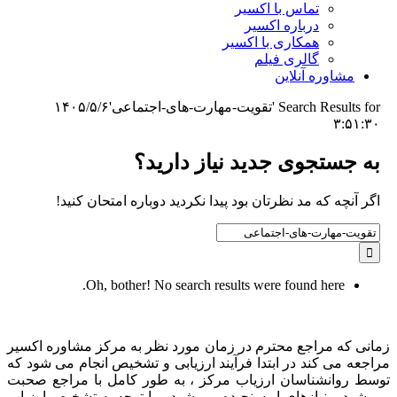
تماس با اکسیر
درباره اکسیر
همکاری با اکسیر
گالری فیلم
مشاوره آنلاین
Search Results for 'تقویت-مهارت-های-اجتماعی'
۱۴۰۵/۵/۶
۳:۵۱:۳۰
به جستجوی جديد نياز داريد؟
اگر آنچه که مد نظرتان بود پیدا نکردید دوباره امتحان کنید!
Search
for:
Oh, bother! No search results were found here.
زمانی که مراجع محترم در زمان مورد نظر به مرکز مشاوره اکسیر
مراجعه می کند در ابتدا فرآیند ارزیابی و تشخیص انجام می شود که
توسط روانشناسان ارزیاب مرکز ، به طور کامل با مراجع صحبت
می شود و نیازهای او سنجیده می شود و با توجه به تشخیص ارزیاب