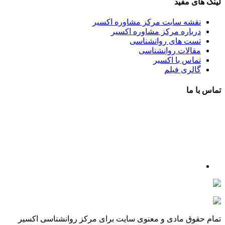
لینک های مفید
نقشه سایت مرکز مشاوره اکسیر
درباره مرکز مشاوره اکسیر
تست های روانشناسی
مقالات روانشناسی
تماس با اکسیر
گالری فیلم
تماس با ما
آدرس : شهرک غرب – بلوار دادمان، خیابان شجریان شمالی (فلامک
شمالی)، نبش کوچه شانزدهم، پلاک ۲۲، طبقه اول، مرکز مشاوره و
خدمات روانشناختی اکسیر
شماره تلفن : 88078585- 88378753
شماره تماس : 09356567329
ما را در اینستاگرام دنبال کنید
psycho.exir@
drhaniehsalehian@
تمام حقوق مادی و معنوی سایت برای مرکز روانشناسی اکسیر