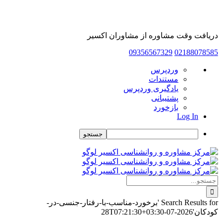
دریافت وقت مشاوره از مشاوران اکسیر
09356567329
02188078585
درباره
وردپرس
وردپرس
مستندات
یادگیری وردپرس
پشتیبانی
بازخورد
Log In
جستجو
Skip
to
content
جستجو
برای:
Search Results for 'برخورد-مناسب-با-رفتار-جنسی-در-
کودکان'
2026-07-28T07:21:30+03:30