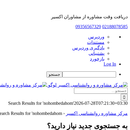
دریافت وقت مشاوره از مشاوران اکسیر
09356567329
02188078585
درباره
وردپرس
وردپرس
مستندات
یادگیری وردپرس
پشتیبانی
بازخورد
Log In
جستجو
Skip
to
جستجو
content
برای:
Search Results for 'nohombedahom'
2026-07-28T07:21:30+03:30
مرکز مشاوره روانشناسی اکسیر
‹
earch Results for 'nohombedahom'
به جستجوی جديد نياز داريد؟