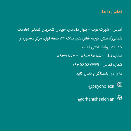
تماس با ما
آدرس : شهرک غرب – بلوار دادمان، خیابان شجریان شمالی (فلامک
شمالی)، نبش کوچه شانزدهم، پلاک ۲۲، طبقه اول، مرکز مشاوره و
خدمات روانشناختی اکسیر
شماره تلفن : 88078585- 88378753
شماره تماس : 09356567329
ما را در اینستاگرام دنبال کنید
psycho.exir@
drhaniehsalehian@