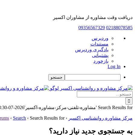
دریافت وقت مشاوره از مشاوران اکسیر
09356567329
02188078585
درباره
وردپرس
وردپرس
مستندات
یادگیری وردپرس
پشتیبانی
بازخورد
Log In
جستجو
Skip
to
جستجو
content
برای:
Search Results for 'مشاوره-تلفنی-مرکز-مشاوره-اکسیر'
2026-07-28T07:21:30+03:30
مرکز مشاوره روانشناسی اکسیر
‹
Search Results for 'مشاوره-تلفنی-مرکز-مشاوره-اکسیر'
‹
Search
‹
rums
به جستجوی جديد نياز داريد؟