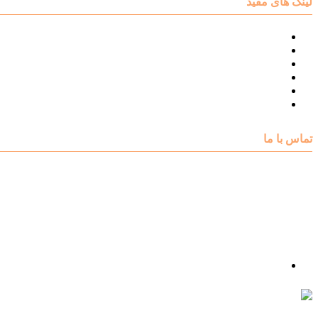
لینک های مفید
نقشه سایت مرکز مشاوره اکسیر
درباره مرکز مشاوره اکسیر
تست های روانشناسی
مقالات روانشناسی
تماس با اکسیر
گالری فیلم
تماس با ما
آدرس : شهرک غرب – بلوار دادمان، خیابان شجریان شمالی (فلامک شمالی)، نبش کوچه شانزدهم، پلاک ۲۲، 
شماره تلفن : 88078585- 88378753
شماره تماس : 09356567329
ما را در اینستاگرام دنبال کنید
psycho.exir@