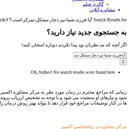
گالری فیلم
مشاوره آنلاین
Search Results for 'آیا-فرزند-شما-نیز-دچار-مشکل-تمرکز-است؟'
 ۳:۵۱:۳۰
به جستجوی جديد نياز داريد؟
اگر آنچه که مد نظرتان بود پیدا نکردید دوباره امتحان کنید!
Search
for:
Oh, bother! No search results were found here.
زمانی که مراجع محترم در زمان مورد نظر به مرکز مشاوره اکسیر م
شود و نیازهای او سنجیده می شود و با توجه به تشخیص ارزیاب پروند
ها در کنار توضیحات مراجع خود قرار دهد تا بتواند بهتر روش درمان را 
مراکز مشاوره و روانشناسی اکسیر