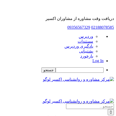
دریافت وقت مشاوره از مشاوران اکسیر
09356567329
02188078585
درباره
وردپرس
وردپرس
مستندات
یادگیری وردپرس
پشتیبانی
بازخورد
Log In
جستجو
Skip
to
content
جستجو
برای: