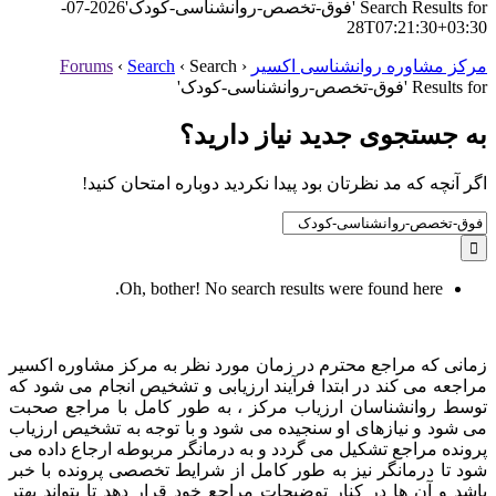
Search Results for 'فوق-تخصص-روانشناسی-کودک'
2026-07-
28T07:21:30+03:30
مرکز مشاوره روانشناسی اکسیر
‹
Search
‹
Search
‹
Forums
Results for 'فوق-تخصص-روانشناسی-کودک'
به جستجوی جديد نياز داريد؟
اگر آنچه که مد نظرتان بود پیدا نکردید دوباره امتحان کنید!
Search
for:
Oh, bother! No search results were found here.
زمانی که مراجع محترم در زمان مورد نظر به مرکز مشاوره اکسیر
مراجعه می کند در ابتدا فرآیند ارزیابی و تشخیص انجام می شود که
توسط روانشناسان ارزیاب مرکز ، به طور کامل با مراجع صحبت
می شود و نیازهای او سنجیده می شود و با توجه به تشخیص ارزیاب
پرونده مراجع تشکیل می گردد و به درمانگر مربوطه ارجاع داده می
شود تا درمانگر نیز به طور کامل از شرایط تخصصی پرونده با خبر
باشد و آن ها در کنار توضیحات مراجع خود قرار دهد تا بتواند بهتر