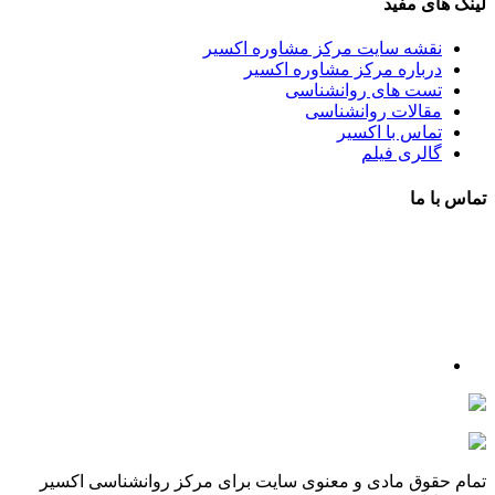
لینک های مفید
نقشه سایت مرکز مشاوره اکسیر
درباره مرکز مشاوره اکسیر
تست های روانشناسی
مقالات روانشناسی
تماس با اکسیر
گالری فیلم
تماس با ما
آدرس : شهرک غرب – بلوار دادمان، خیابان شجریان شمالی (فلامک
شمالی)، نبش کوچه شانزدهم، پلاک ۲۲، طبقه اول، مرکز مشاوره و
خدمات روانشناختی اکسیر
شماره تلفن : 88078585- 88378753
شماره تماس : 09356567329
ما را در اینستاگرام دنبال کنید
psycho.exir@
drhaniehsalehian@
تمام حقوق مادی و معنوی سایت برای مرکز روانشناسی اکسیر