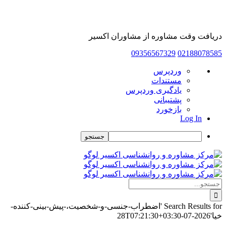
دریافت وقت مشاوره از مشاوران اکسیر
09356567329
02188078585
درباره
وردپرس
وردپرس
مستندات
یادگیری وردپرس
پشتیبانی
بازخورد
Log In
جستجو
Skip
to
content
جستجو
برای:
Search Results for 'اضطراب-جنسی-و-شخصیت،-پیش-بینی-کننده-
خیا'
2026-07-28T07:21:30+03:30