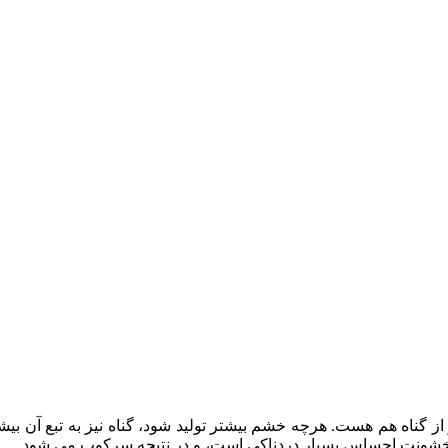
ز گناه هم هست. هرچه خشم بیشتر تولید شود، گناه نیز به تبع آن ب
و خشونت احساس بسیار دردناکی است، و در نتیجه سرکوب می شود…