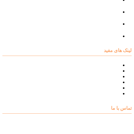
مرکز مشاوره فردی
مرکز مشاوره ازدواج و طلاق
تست روانشناسی
لینک های مفید
نقشه سایت مرکز مشاوره اکسیر
درباره مرکز مشاوره اکسیر
تست های روانشناسی
مقالات روانشناسی
تماس با اکسیر
گالری فیلم
تماس با ما
آدرس : شهرک غرب – بلوار دادمان، خیابان شجریان شمالی (فلامک