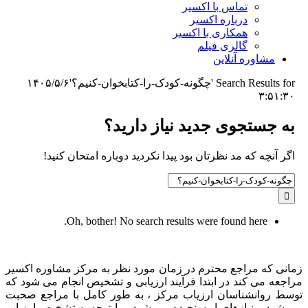
تماس با اکسیر
درباره اکسیر
همکاری با اکسیر
گالری فیلم
مشاوره آنلاین
Search Results for 'چگونه-کودک-را-کتابخوان-کنیم؟'
۱۴۰۵/۵/۶
۳:۵۱:۳۰
به جستجوی جديد نياز داريد؟
اگر آنچه که مد نظرتان بود پیدا نکردید دوباره امتحان کنید!
Search
for:
Oh, bother! No search results were found here.
زمانی که مراجع محترم در زمان مورد نظر به مرکز مشاوره اکسیر
مراجعه می کند در ابتدا فرآیند ارزیابی و تشخیص انجام می شود که
توسط روانشناسان ارزیاب مرکز ، به طور کامل با مراجع صحبت
می شود و نیازهای او سنجیده می شود و با توجه به تشخیص ارزیاب