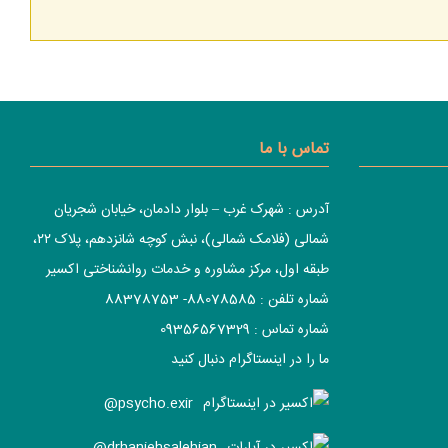
تماس با ما
آدرس : شهرک غرب – بلوار دادمان، خیابان شجریان
شمالی (فلامک شمالی)، نبش کوچه شانزدهم، پلاک ۲۲،
طبقه اول، مرکز مشاوره و خدمات روانشناختی اکسیر
شماره تلفن : 88078585- 88378753
شماره تماس : 09356567329
ما را در اینستاگرام دنبال کنید
psycho.exir@