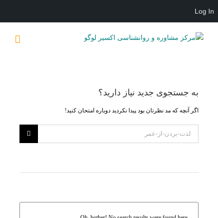
Log In
Ski
t
conten
به جستجوی جديد نياز داريد؟
اگر آنچه که مد نظرتان بود پیدا نکردید دوباره امتحان کنید!
Oh, bother! No search results were found here.