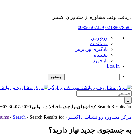
دریافت وقت مشاوره از مشاوران اکسیر
09356567329
02188078585
درباره
وردپرس
وردپرس
مستندات
یادگیری وردپرس
پشتیبانی
بازخورد
Log In
جستجو
Skip
to
جستجو
content
برای:
Search Results for 'دفاع-های-رایج-در-اختلالات-روانی'
2026-07-28T07:21:30+03:30
مرکز مشاوره روانشناسی اکسیر
‹
Search Results for 'دفاع-های-رایج-در-اختلالات-روانی'
‹
Search
‹
rums
به جستجوی جديد نياز داريد؟