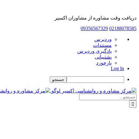
دریافت وقت مشاوره از مشاوران اکسیر
09356567329
02188078585
درباره
وردپرس
وردپرس
مستندات
یادگیری وردپرس
پشتیبانی
بازخورد
Log In
جستجو
Skip
to
جستجو
content
برای: