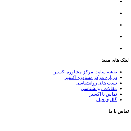
مرکز مشاوره خانواده
مرکز مشاوره جنسی
مرکز مشاوره فردی
مرکز مشاوره ازدواج و طلاق
تست روانشناسی
لینک های مفید
نقشه سایت مرکز مشاوره اکسیر
درباره مرکز مشاوره اکسیر
تست های روانشناسی
مقالات روانشناسی
تماس با اکسیر
گالری فیلم
تماس با ما
آدرس : شهرک غرب – بلوار دادمان، خیابان شجریان شمالی (فلامک شمالی)، نبش کوچه شانزدهم، پلاک ۲۲، 
شماره تلفن : 88078585- 88378753