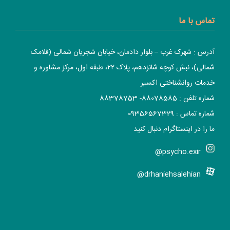
تماس با ما
آدرس : شهرک غرب – بلوار دادمان، خیابان شجریان شمالی (فلامک
شمالی)، نبش کوچه شانزدهم، پلاک ۲۲، طبقه اول، مرکز مشاوره و
خدمات روانشناختی اکسیر
شماره تلفن : 88078585- 88378753
شماره تماس : 09356567329
ما را در اینستاگرام دنبال کنید
psycho.exir@
drhaniehsalehian@