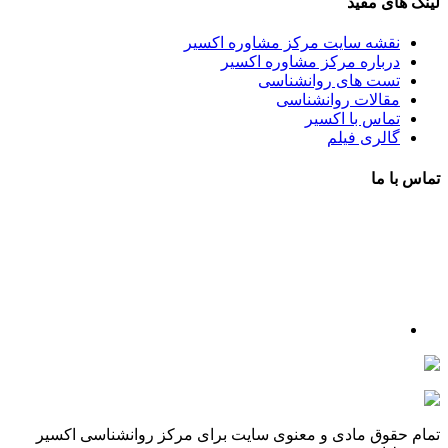
لینک های مفید
نقشه سایت مرکز مشاوره اکسیر
درباره مرکز مشاوره اکسیر
تست های روانشناسی
مقالات روانشناسی
تماس با اکسیر
گالری فیلم
تماس با ما
آدرس : شهرک غرب – بلوار دادمان، خیابان شجریان شمالی (فلامک
شمالی)، نبش کوچه شانزدهم، پلاک ۲۲، طبقه اول، مرکز مشاوره و
خدمات روانشناختی اکسیر
شماره تلفن : 88078585- 88378753
شماره تماس : 09356567329
ما را در اینستاگرام دنبال کنید
psycho.exir@
drhaniehsalehian@
تمام حقوق مادی و معنوی سایت برای مرکز روانشناسی اکسیر