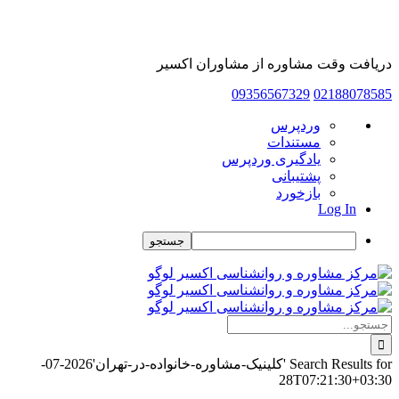
دریافت وقت مشاوره از مشاوران اکسیر
09356567329
02188078585
درباره
وردپرس
وردپرس
مستندات
یادگیری وردپرس
پشتیبانی
بازخورد
Log In
جستجو
Skip
to
content
جستجو
برای:
Search Results for 'کلینیک-مشاوره-خانواده-در-تهران'
2026-07-
28T07:21:30+03:30