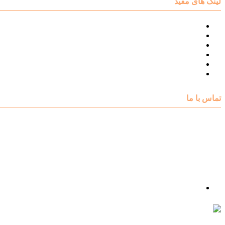
لینک های مفید
نقشه سایت مرکز مشاوره اکسیر
درباره مرکز مشاوره اکسیر
تست های روانشناسی
مقالات روانشناسی
تماس با اکسیر
گالری فیلم
تماس با ما
آدرس : شهرک غرب – بلوار دادمان، خیابان شجریان شمالی (فلامک شمالی)، نبش کوچه شانزدهم، پلاک ۲۲، 
شماره تلفن : 88078585- 88378753
شماره تماس : 09356567329
ما را در اینستاگرام دنبال کنید
psycho.exir@