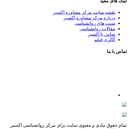
لینک های مفید
نقشه سایت مرکز مشاوره اکسیر
درباره مرکز مشاوره اکسیر
تست های روانشناسی
مقالات روانشناسی
تماس با اکسیر
گالری فیلم
تماس با ما
آدرس : شهرک غرب – بلوار دادمان، خیابان شجریان شمالی (فلامک
شمالی)، نبش کوچه شانزدهم، پلاک ۲۲، طبقه اول، مرکز مشاوره و
خدمات روانشناختی اکسیر
شماره تلفن : 88078585- 88378753
شماره تماس : 09356567329
ما را در اینستاگرام دنبال کنید
psycho.exir@
drhaniehsalehian@
تمام حقوق مادی و معنوی سایت برای مرکز روانشناسی اکسیر