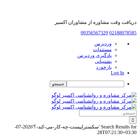
دریافت وقت مشاوره از مشاوران اکسیر
09356567329
02188078585
درباره
وردپرس
وردپرس
مستندات
یادگیری وردپرس
پشتیبانی
بازخورد
Log In
جستجو
Skip
to
content
جستجو
برای:
Search Results for 'سکستراپیست-چه-کار-می-کند-؟'
2026-07-
28T07:21:30+03:30