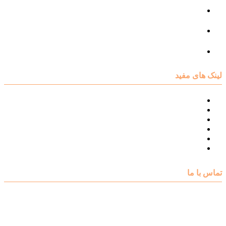
مرکز مشاوره فردی
مرکز مشاوره ازدواج و طلاق
تست روانشناسی
لینک های مفید
نقشه سایت مرکز مشاوره اکسیر
درباره مرکز مشاوره اکسیر
تست های روانشناسی
مقالات روانشناسی
تماس با اکسیر
گالری فیلم
تماس با ما
آدرس : شهرک غرب – بلوار دادمان، خیابان شجریان شمالی (فلامک
شمالی)، نبش کوچه شانزدهم، پلاک ۲۲، طبقه اول، مرکز مشاوره و