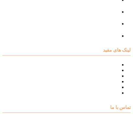
مرکز مشاوره فردی
مرکز مشاوره ازدواج و طلاق
تست روانشناسی
لینک های مفید
نقشه سایت مرکز مشاوره اکسیر
درباره مرکز مشاوره اکسیر
تست های روانشناسی
مقالات روانشناسی
تماس با اکسیر
گالری فیلم
تماس با ما
آدرس : شهرک غرب – بلوار دادمان، خیابان شجریان شمالی (فلامک