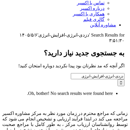
تماس با اکسیر
درباره اکسیر
همکاری با اکسیر
گالری فیلم
مشاوره آنلاین
Search Results for 'دزدی-انرژی-افزایش-انرژی'
۱۴۰۵/۵/۶
۳:۵۱:۳۰
به جستجوی جديد نياز داريد؟
اگر آنچه که مد نظرتان بود پیدا نکردید دوباره امتحان کنید!
Search
for:
Oh, bother! No search results were found here.
زمانی که مراجع محترم در زمان مورد نظر به مرکز مشاوره اکسیر
مراجعه می کند در ابتدا فرآیند ارزیابی و تشخیص انجام می شود که
توسط روانشناسان ارزیاب مرکز ، به طور کامل با مراجع صحبت
می شود و نیازهای او سنجیده می شود و با توجه به تشخیص ارزیاب